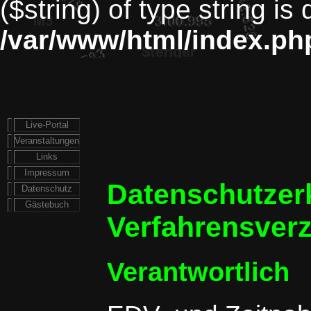
($string) of type string is
/var/www/html/index.ph
Live-Portal
Veranstaltungen
Links
Impressum
Datenschutzer
Datenschutz
Gästebuch
Verfahrensverz
Verantwortlich