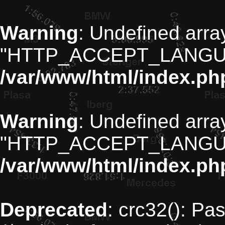
Warning
: Undefined arra
"HTTP_ACCEPT_LANGU
/var/www/html/index.ph
Warning
: Undefined arra
"HTTP_ACCEPT_LANGU
/var/www/html/index.ph
Deprecated
: crc32(): Pa