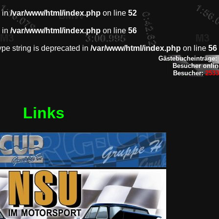
 in
/var/www/html/index.php
on line
52
 in
/var/www/html/index.php
on line
56
type string is deprecated in
/var/www/html/index.php
on line
56
Gästebucheinträge:
Besucher onli
Besucher:
253
Links