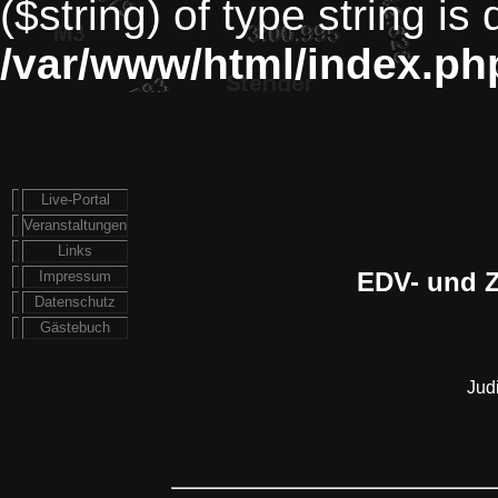
($string) of type string is
/var/www/html/index.ph
Live-Portal
Veranstaltungen
Links
EDV- und Z
Impressum
Datenschutz
Gästebuch
Jud