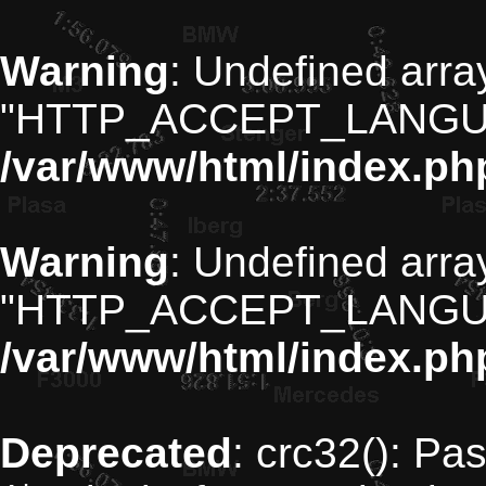
Warning
: Undefined arra
"HTTP_ACCEPT_LANGU
/var/www/html/index.ph
Warning
: Undefined arra
"HTTP_ACCEPT_LANGU
/var/www/html/index.ph
Deprecated
: crc32(): Pa