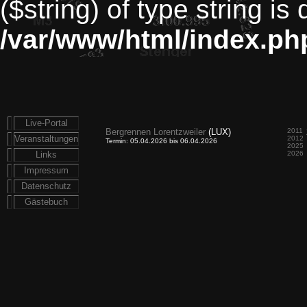
($string) of type string is
/var/www/html/index.ph
Live-Portal
Bergrennen Lorentzweiler
(LUX)
2011
Veranstaltungen
2012
Termin: 05.04.2026 bis 06.04.2026
2025
Links
2026
Impressum
Datenschutz
Gästebuch