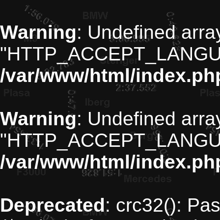
Warning
: Undefined arra
"HTTP_ACCEPT_LANGU
/var/www/html/index.ph
Warning
: Undefined arra
"HTTP_ACCEPT_LANGU
/var/www/html/index.ph
Deprecated
: crc32(): Pa