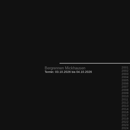
Bergrennen Mickhausen
2001
2002
Termin: 03.10.2026 bis 04.10.2026
2003
2004
2005
2006
2007
2008
2009
2010
2011
2012
2013
2014
2016
2017
2019
2022
2023
2024