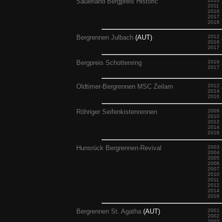
Sauerland Bergpreis Historic
2010
2011
2016
2017
2018
Bergrennen Julbach
(AUT)
2012
2016
2017
Bergpreis Schottenring
2016
2017
Oldtimer-Bergrennen MSC Zeilarn
2012
2014
2016
Röhriger Seifenkistenrennen
2009
2010
2012
2014
2016
Hunsrück Bergrennen-Revival
2003
2004
2005
2006
2007
2010
2011
2012
2014
2016
Bergrennen St. Agatha
(AUT)
2001
2002
2003