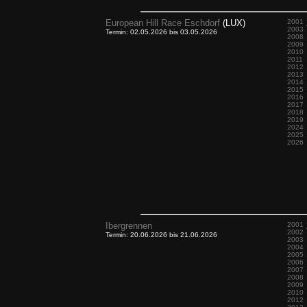
European Hill Race Eschdorf
(LUX)
2001
2003
Termin: 02.05.2026 bis 03.05.2026
2008
2009
2010
2011
2012
2013
2014
2015
2016
2017
2018
2019
2024
2025
2026
Ibergrennen
2001
2002
Termin: 20.06.2026 bis 21.06.2026
2003
2004
2005
2006
2007
2008
2009
2010
2012