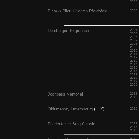
2025
Pista & Piloti Hillclimb Pferdsfeld
2025
Homburger Bergrennen
2001
2002
2006
2007
2008
2009
2010
2011
2012
2013
2014
2015
2016
2017
2018
2019
2022
Jochpass Memorial
2018
2019
Oldtimerday Luxembourg
(LUX)
2019
Friedenfelser Berg-Classic
2012
2015
2018